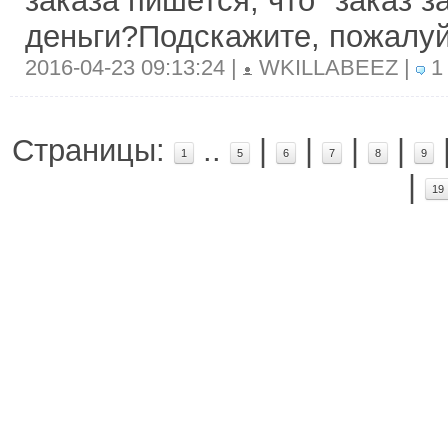
заказа пишется, что "заказ з
деньги?Подскажите, пожалуй
2016-04-23 09:13:24 |
WKILLABEEZ |
1
Страницы:
..
|
|
|
|
1
5
6
7
8
9
|
19