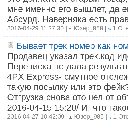
мне именно его вышлет, да 
Абсурд. Наверняка есть пра
2016-04-29 11:27:30 |
Юзер_989 |
1 Отв
Бывает трек номер как но
Продавец указал трек.код-ид
Переписка не дала результа
4PX Express- смутное отсле
такую посылку или это фейк
Отгрузка снова отошел от об
2016-04-15 15:20/ И, что так
2016-04-27 10:42:09 |
Юзер_985 |
1 От