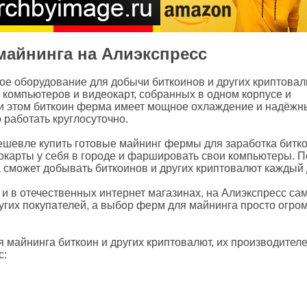
айнинга на Алиэкспресс
ное оборудование для добычи биткоинов и других криптовал
компьютеров и видеокарт, собранных в одном корпусе и
и этом биткоин ферма имеет мощное охлаждение и надёжн
 работать круглосуточно.
дешевле купить готовые майнинг фермы для заработка битк
еокарты у себя в городе и фаршировать свои компьютеры. П
 сможет добывать биткоинов и других криптовалют каждый 
 и в отечественных интернет магазинах, на Алиэкспресс са
угих покупателей, а выбор ферм для майнинга просто огро
 майнинга биткоин и других криптовалют, их производителе
с: