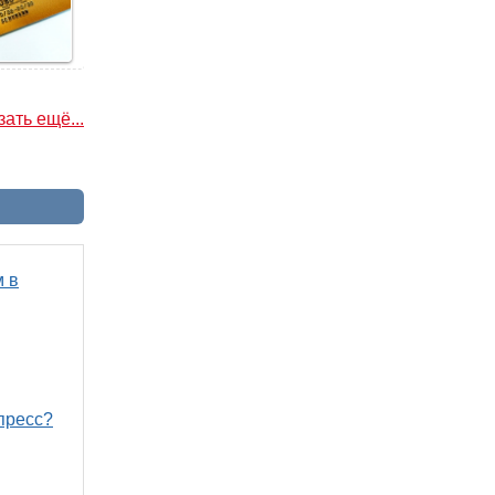
ать ещё...
м в
пресс?