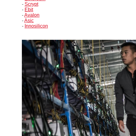
-
Scrypt
-
Ebit
-
Avalon
-
Asic
-
Innosilicon