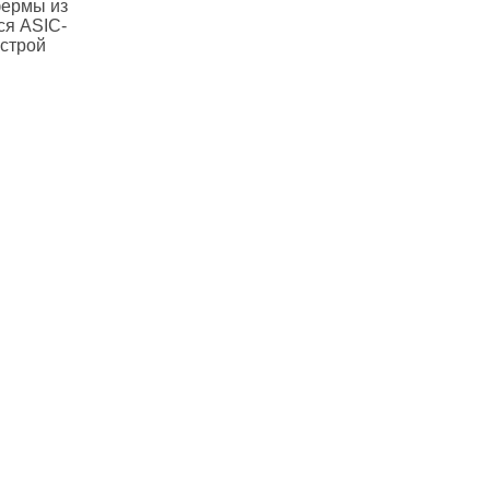
фермы из
ся ASIC-
ыстрой