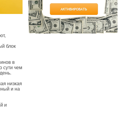
ют,
ый блок
оинов в
о сути чем
день.
мая низкая
мный и на
й и