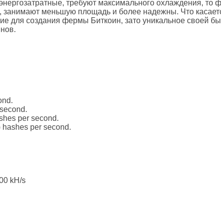
энергозатратные, требуют максимального охлаждения, то 
 занимают меньшую площадь и более надежны. Что касает
вие для создания фермы Биткоин, зато уникальное своей б
нов.
ond.
 second.
ashes per second.
) hashes per second.
00 kH/s