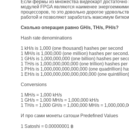
Если фермы из множества видеокарт достаточно 
модулей FPGA являются наименее энергоемкими,
процессоров, то это довольно дорогое удовольст
работой и позволяют заработать максимум биткои
Сколько операция равно GH/s, TH/s, PH/s?
Hash rate denominations
1 kH/s is 1,000 (one thousand) hashes per second
1 MH/s is 1,000,000 (one million) hashes per second.
1 GH/s is 1,000,000,000 (one billion) hashes per sec
1 TH/s is 1,000,000,000,000 (one trillion) hashes per
1 PH/s is 1,000,000,000,000,000 (one quadrillion) h
1 EH/s is 1,000,000,000,000,000,000 (one quintillion
Conversions
1 MH/s = 1,000 kH/s
1 GH/s = 1,000 MH/s = 1,000,000 kH/s
1 TH/s = 1,000 GH/s = 1,000,000 MH/s = 1,000,000,0
И про сами монеты сатоши Predefined Values
1 Satoshi = 0.00000001 ฿