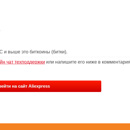
)
C и выше это биткоины (битки).
йн чат техподдержки
или напишите его ниже в комментари
ейти на сайт Aliexpress
: