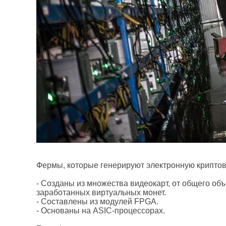
Фермы, которые генерируют электронную криптова
- Созданы из множества видеокарт, от общего об
заработанных виртуальных монет.
- Составлены из модулей FPGA.
- Основаны на ASIC-процессорах.