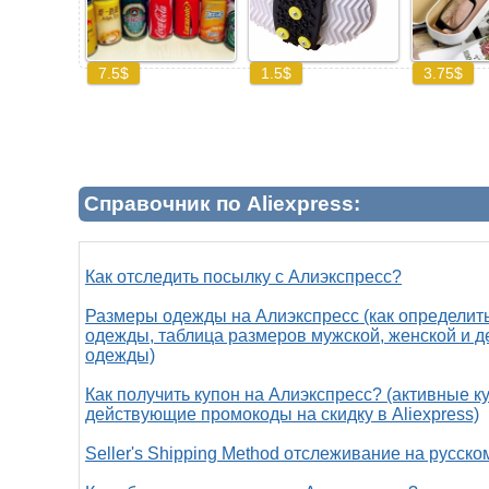
Справочник по Aliexpress:
Как отследить посылку с Алиэкспресс?
Размеры одежды на Алиэкспресс (как определит
одежды, таблица размеров мужской, женской и д
одежды)
Как получить купон на Алиэкспресс? (активные к
действующие промокоды на скидку в Aliexpress)
Seller's Shipping Method отслеживание на русско