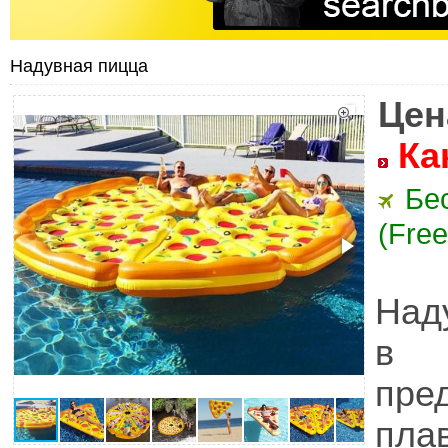
Надувная пицца
Цен
Ка
Бе
(Free
Над
в 
пре
пла