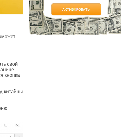
поможет
ать свой
ранице
ся кнопка
у, китайцы
еню