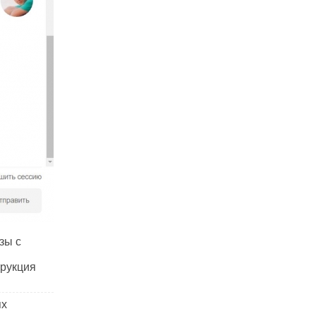
зы с
трукция
ях