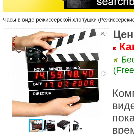
Часы в виде режиссерской хлопушки (Режиссерские
Цен
Ка
Бе
(Free
Ком
вид
пок
вре