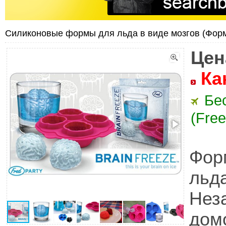
Силиконовые формы для льда в виде мозгов (Фор
Цен
Ка
Бе
(Free
Фор
ль
Не
дом