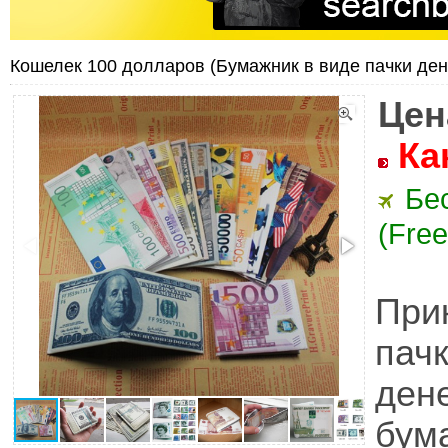
Кошелек 100 долларов (Бумажник в виде пачки ден
Цен
Ка
Бе
(Free
При
пач
ден
бум