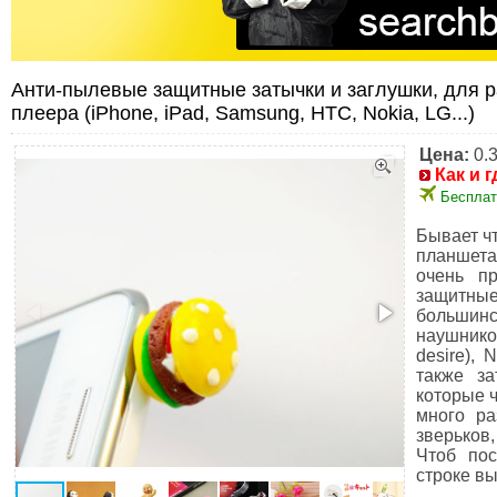
Анти-пылевые защитные затычки и заглушки, для 
плеера (iPhone, iPad, Samsung, HTC, Nokia, LG...)
Цена:
0.
Как и г
Бесплат
Бывает ч
планшета
очень п
защитные
большинс
наушнико
desire),
также з
которые ч
много ра
зверьков,
Чтоб пос
строке вы