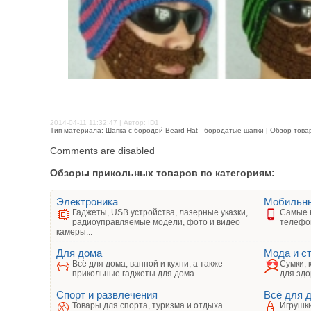
2014-04-11 11:32:47 | Автор: ID1
Тип материала: Шапка с бородой Beard Hat - бородатые шапки | Обзор това
Comments are disabled
Обзоры прикольных товаров по категориям:
Электроника
Мобильн
Гаджеты, USB устройства, лазерные указки,
Самые 
радиоуправляемые модели, фото и видео
телефо
камеры...
Для дома
Мода и с
Всё для дома, ванной и кухни, а также
Сумки, 
прикольные гаджеты для дома
для здо
Спорт и развлечения
Всё для 
Товары для спорта, туризма и отдыха
Игрушки