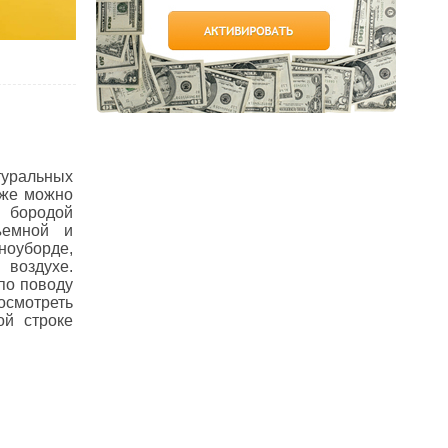
атуральных
кже можно
й бородой
ъемной и
ноуборде,
 воздухе.
 по поводу
осмотреть
ой строке