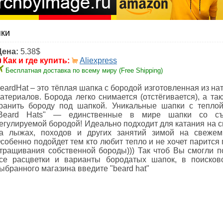
пки
Цена:
5.38$
Как и где купить:
Aliexpress
Бесплатная доставка по всему миру (Free Shipping)
eardHat – это тёплая шапка с бородой изготовленная из н
атериалов. Борода легко снимается (отстёгивается), а та
ранить бороду под шапкой. Уникальные шапки с тепло
Beard Hats" — единственные в мире шапки со с
егулируемой бородой! Идеально подходит для катания на с
а лыжах, походов и других занятий зимой на свежем
собенно подойдет тем кто любит тепло и не хочет парится
тращивания собственной бороды))) Так чтоб Вы смогли п
се расцветки и варианты бородатых шапок, в поисков
ыбранного магазина введите "beard hat"