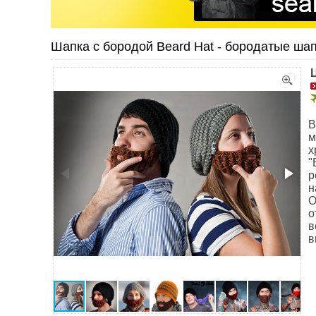
Шапка с бородой Beard Hat - бородатые ша
B
м
х
"
р
н
О
о
в
в