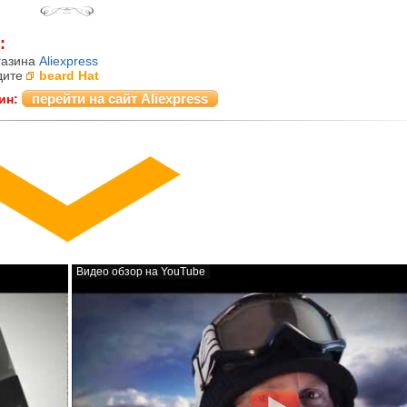
:
газина
Aliexpress
дите
beard Hat
перейти на сайт Aliexpress
ин:
Видео обзор на YouTube