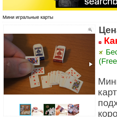
Мини игральные карты
Цен
Ка
Бе
(Free
Ми
кар
под
кор