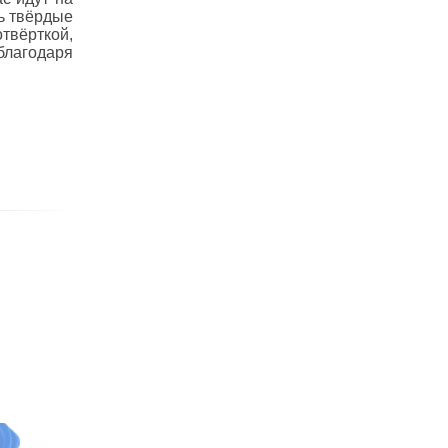
ь твёрдые
твёрткой,
благодаря