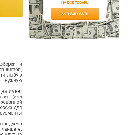
зборки и
ланшетов,
чти любую
ти нужную
дна имеет
ная (или
рованной
соска для
труементы
тов, дело
 планшете,
ас идут на