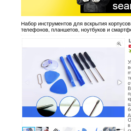
Набор инструментов для вскрытия корпусов
телефонов, планшетов, ноутбуков и смартф
У
в
m
т
о
В
п
к
ш
б
д
О
в
с