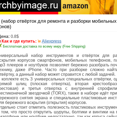
 (набор отвёрток для ремонта и разборки мобильных
онов)
Цена:
0.8$
Как и где купить:
Aliexpress
Бесплатная доставка по всему миру (Free Shipping)
ниверсальный набор инструментов и отвёрток для ра
скрытия корпусов смартфонов, мобильных телефонов, п
p3 плееров и ноутбуков позволяет бережно разобрать по
ехнику, даже iPhone. Часто при разборке сложно най
твёртку, а данный набор может справится с любой задачей.
 коплекте есть 3 универсальных специальных отвёртки, о
рямой шлиц (плоская отвертка), вторая крестообраз
рестовая) и третья отвертка с внутренней спрофили
естиконечной звездочкой (TORX), также в наборе идёт при
ережного снятия экрана и специальные пластиковые инс
ля бережного вскрытия (открытия) корпусов.
тдельно стоит отметить полезность пластиковых инструмен
 том, что просто открутить шурупы, болтики и винтики на
мартфоне или ноутбуке недостаточно, так как крпуса сейч