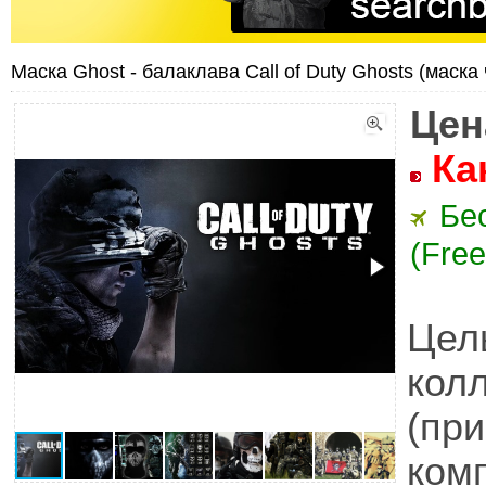
Маска Ghost - балаклава Call of Duty Ghosts (маска
Цен
Ка
Бе
(Free
Це
кол
(пр
комп