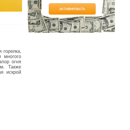
 горелка,
и многого
апор огня
ом. Также
ая искрой