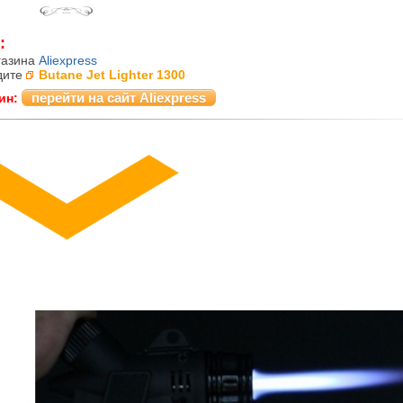
:
газина
Aliexpress
дите
Butane Jet Lighter 1300
перейти на сайт Aliexpress
ин: