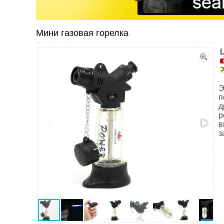
Мини газовая горелка
Э
п
д
р
в
з