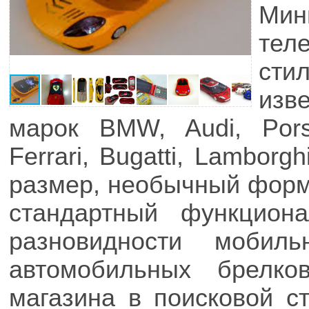
Ми
те
сти
изв
марок BMW, Audi, Pors
Ferrari, Bugatti, Lamborg
размер, необычный форм
стандартный функцион
разновидности моби
автомобильных брелко
магазина в поисковой ст