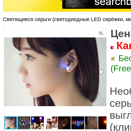
Светящиеся серьги (светодиодные LED серёжки, м
Цен
Ка
Бе
(Free
Не
сер
выг
(кл