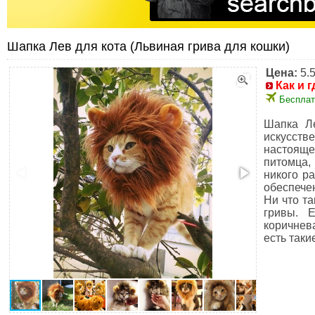
Шапка Лев для кота (Львиная грива для кошки)
Цена:
5.
Как и г
Бесплат
Шапка Ле
искусств
настоящ
питомца,
никого р
обеспече
Ни что та
гривы. 
коричнева
есть таки