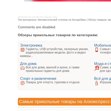
2015-02-19 14:46:23 | Автор: ID1
Тип материала: Автоматический степлер на батарейках | Обзор товаров, пр
Comments are disabled
Обзоры прикольных товаров по категориям:
Электроника
Мобильн
Гаджеты, USB устройства, лазерные указки,
Самые 
радиоуправляемые модели, фото и видео
телефо
камеры...
Для дома
Мода и с
Всё для дома, ванной и кухни, а также
Сумки, 
прикольные гаджеты для дома
для здо
Спорт и развлечения
Всё для 
Товары для спорта, туризма и отдыха
Игрушки
Самые прикольные товары на Алиэкспресс