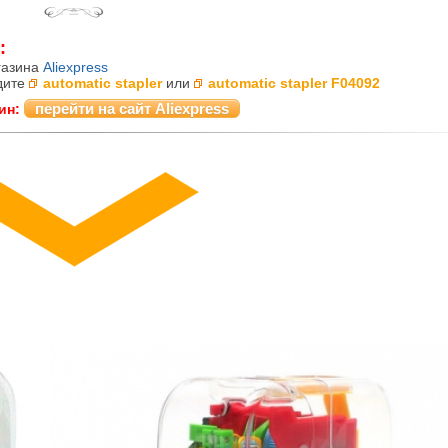
:
газина
Aliexpress
дите
automatic stapler
или
automatic stapler F04092
перейти на сайт Aliexpress
ин: