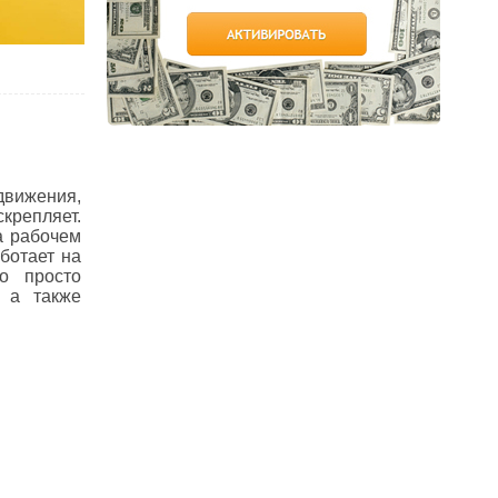
движения,
скрепляет.
а рабочем
ботает на
во просто
 а также