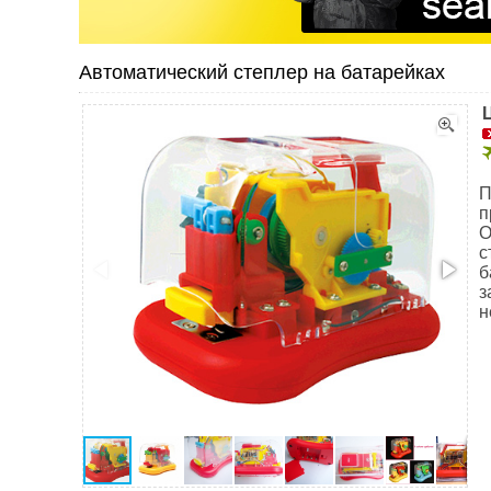
Автоматический степлер на батарейках
П
п
О
с
б
з
н