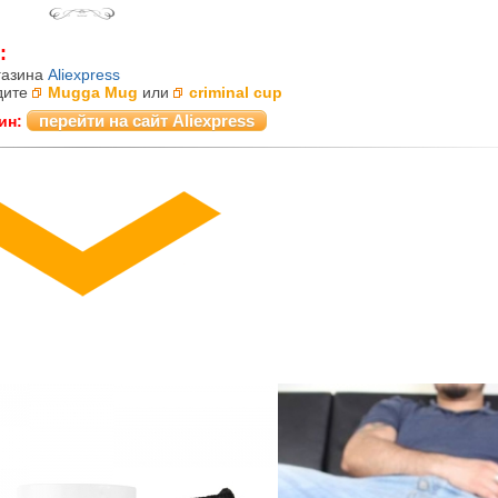
:
газина
Aliexpress
дите
Mugga Mug
или
criminal cup
перейти на сайт Aliexpress
ин: