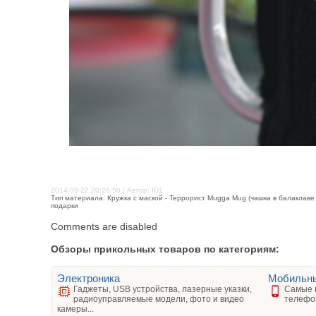
2014-09-22 20:26:50 | Автор: ID1
Тип материала: Кружка с маской - Террорист Mugga Mug (чашка в балаклаве 
подарки
Comments are disabled
Обзоры прикольных товаров по категориям:
Электроника
Мобильн
Гаджеты, USB устройства, лазерные указки,
Самые 
радиоуправляемые модели, фото и видео
телефо
камеры...