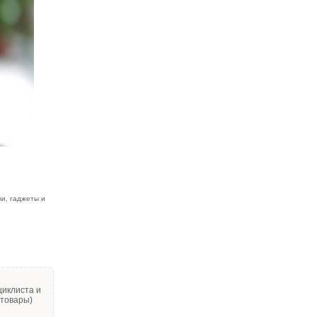
ки, гаджеты и
циклиста и
 товары)