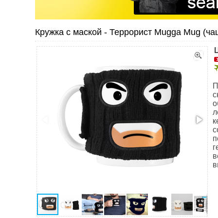
Кружка с маской - Террорист Mugga Mug (чаш
П
с
о
л
к
с
п
г
в
в