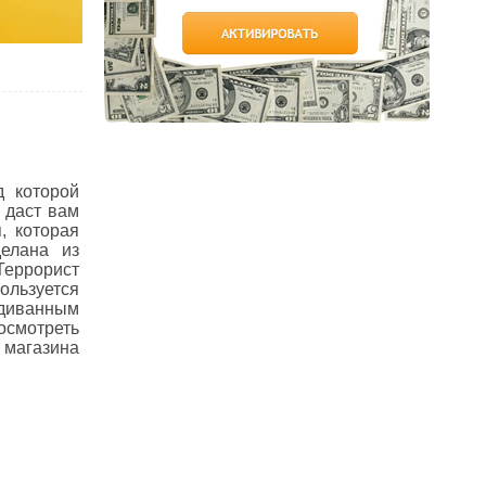
д которой
 даст вам
, которая
делана из
 Террорист
льзуется
 диванным
осмотреть
 магазина