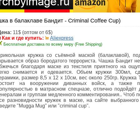
ка в балаклаве Бандит - Criminal Coffee Cup)
Цена:
11$ (оптом от 6$)
Как и где купить:
Aliexpress
Бесплатная доставка по всему миру (Free Shipping)
рикольная кружка со съёмной маской (балаклавой), по
крывается образ бородатого террориста. Чашка Бандит не
бжечься благодаря маске из текстиля приятного на ощуп
егко снимается и одевается. Объем кружки 300мл, с
ерамики, размер 8,5 х 12 х 10см, вес около 250гр. Кружка
остоит на вооружении диванных войск, а также по
опулярностью в матрасном спецназе, отлично подойдёт
енералам и группам медленного комментирования.. Чтоб п
се разновидности кружек в маске, на сайте выбранного
ведите "Mugga Mug" или "criminal cup".