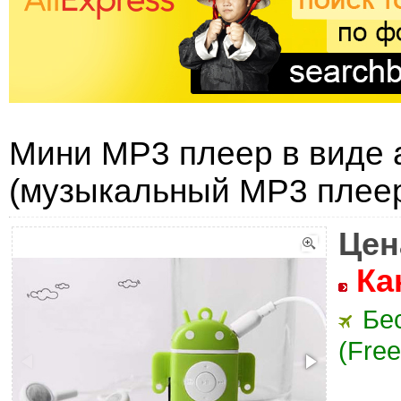
Мини MP3 плеер в виде 
(музыкальный MP3 плеер
Цен
Ка
Бе
(Free