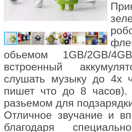
Пр
зел
роб
фле
обьемом 1GB/2GB/4G
встроенный аккумуля
слушать музыку до 4х ч
пишет что до 8 часов)
разьемом для подзарядки
Отличное звучание и в
благодаря специаль