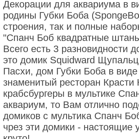
Декорации для аквариума в в
родины Губки Боба (SpongeBo
строения, так и полные набор
"Спанч Боб квадратные штаны
Всего есть 3 разновидности д
это домик Squidward Щупальца
Пасхи, дом Губки Боба в виде
знаменитый ресторан Красти 
крабсбургеры в мультике Спан
аквариум, то Вам отлично по
домиков с мультика Спанч Бо
чрез эти домики - настоящие 
круто!