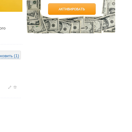
ого
новить (1)