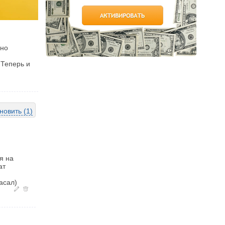
,но
,Теперь и
новить (1)
я на
ат
асал)