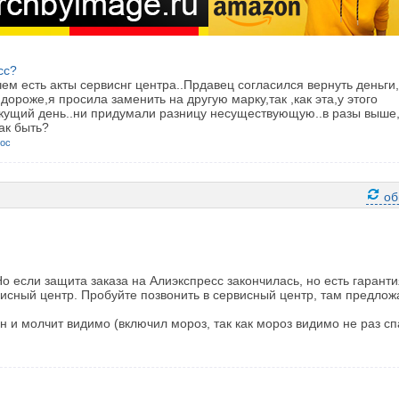
сс?
ем есть акты сервиснг центра..Прдавец согласился вернуть деньги
ороже,я просила заменить на другую марку,так ,как эта,у этого
текущий день..ни придумали разницу несуществующую..в разы выше
ак быть?
рос
об
 если защита заказа на Алиэкспресс закончилась, но есть гаранти
висный центр. Пробуйте позвонить в сервисный центр, там предлож
он и молчит видимо (включил мороз, так как мороз видимо не раз сп