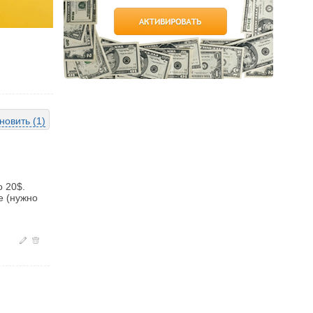
новить (1)
о 20$.
е (нужно