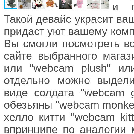
и п
Такой девайс украсит ва
придаст уют вашему комп
Вы смогли посмотреть в
сайте выбранного магаз
или "webcam plush" ил
отдельно можно выдел
виде солдата "webcam g
обезьяны "webcam monkey
хелло китти "webcam kit
впринципе по аналогии 