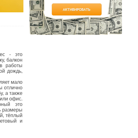
ес - это
ку, балкон
в работы
ой дождь,
бляет мало
ы отлично
у, а также
 или офис.
рный это
ь размеры
ый, тёплый
летовый и