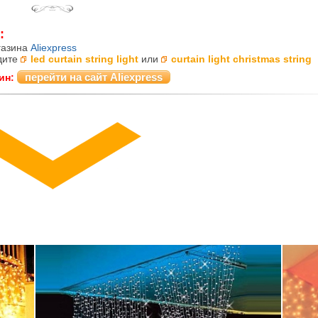
:
газина
Aliexpress
дите
led curtain string light
или
curtain light christmas string
перейти на сайт Aliexpress
ин: