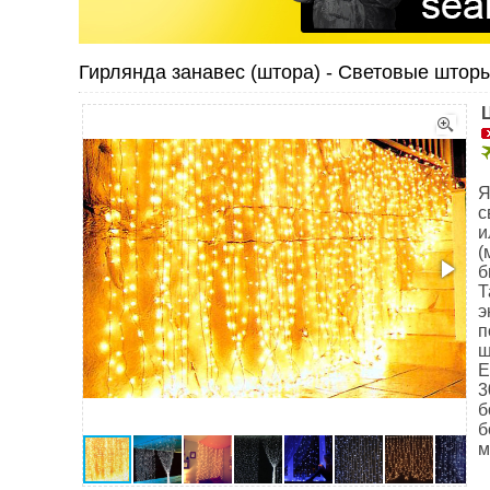
Гирлянда занавес (штора) - Световые шторы,
Я
с
и
(
б
Т
э
п
ш
Е
3
б
б
м