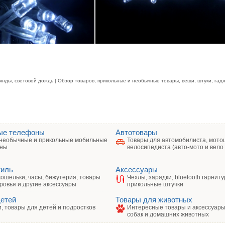
лянды, световой дождь | Обзор товаров, прикольные и необычные товары, вещи, штуки, гад
ые телефоны
Автотовары
необычные и прикольные мобильные
Товары для автомобилиста, мото
ны
велосипедиста (авто-мото и вело
тиль
Аксессуары
кошельки, часы, бижутерия, товары
Чехлы, зарядки, bluetooth гарниту
ровья и другие аксессуары
прикольные штучки
детей
Товары для животных
, товары для детей и подростков
Интересные товары и аксессуары 
собак и домашних животных