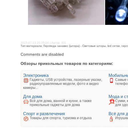
2015-07-13 20:35:04 | Автор: ID1
Тип материала: Гирлянда занавес (штора) - Световые шторы, led сетки, гир
Comments are disabled
Обзоры прикольных товаров по категориям:
Электроника
Мобильн
Гаджеты, USB устройства, лазерные указки,
Самые 
радиоуправляемые модели, фото и видео
телефо
камеры...
Для дома
Мода и с
Всё для дома, ванной и кухни, а также
Сумки, 
прикольные гаджеты для дома
для здо
Спорт и развлечения
Всё для 
Товары для спорта, туризма и отдыха
Игрушки