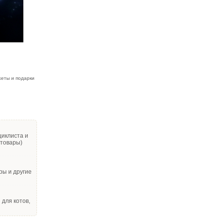
жеты и подарки
циклиста и
 товары)
ры и другие
для котов,