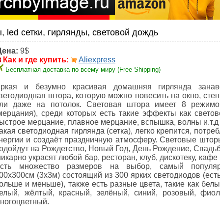
 led сетки, гирлянды, световой дождь
Цена:
9$
Как и где купить:
Aliexpress
Бесплатная доставка по всему миру (Free Shipping)
ркая и безумно красивая домашняя гирлянда занав
ветодиодная штора, которую можно повесить на окно, стен
ли даже на потолок. Световая штора имеет 8 режимо
мерцания), среди которых есть такие эффекты как светов
ыстрое мерцание, плавное мерцание, вспышка, волны и.т.д
акая светодиодная гирлянда (сетка), легко крепится, потре
нергии и создаёт праздничную атмосферу. Световые штор
одойдут на Рождетство, Новый Год, День Рождение, Свадьб
икарно украсят любой бар, ресторан, клуб, дискотеку, кафе
сть множество размеров на выбор, самый популя
00х300см (3х3м) состоящий из 300 ярких светодиодов (ест
ольше и меньше), также есть разные цвета, такие как бел
елый, жёлтый, красный, зелёный, синий, розовый, фио
ногоцветный.