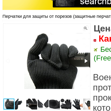
Перчатки для защиты от порезов (защитные перчатк
Цен
Ка
Бе
(Free
Вое
про
про
кот