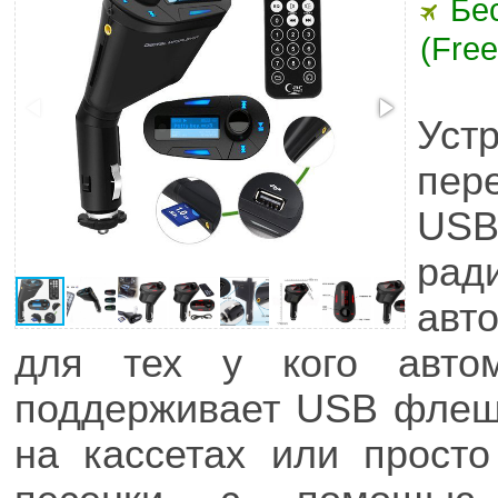
Бе
(Free
Ус
пер
USB
ра
авт
для тех у кого авто
поддерживает USB флеш
на кассетах или прост