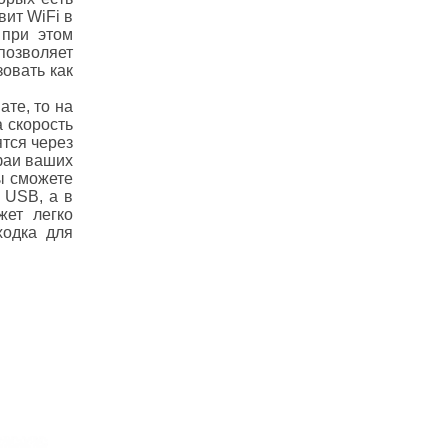
вит WiFi в
 при этом
позволяет
овать как
ате, то на
а скорость
ятся через
-фаи ваших
ы сможете
 USB, а в
жет легко
ходка для