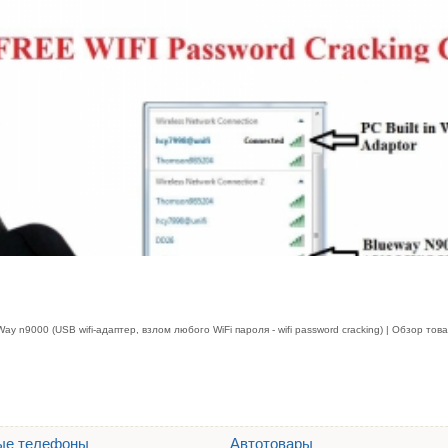
 n9000 (USB wifi-адаптер, взлом любого WiFi пароля - wifi password cracking) | Обзор това
ые телефоны
Автотовары