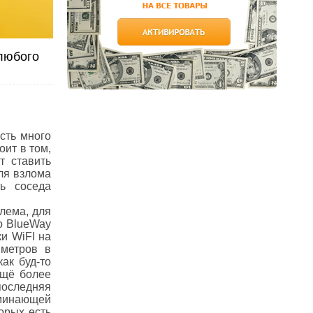
 любого
есть много
оит в том,
т ставить
ля взлома
ь соседа
лема, для
о BlueWay
и WiFI на
метров в
ак буд-то
ещё более
последняя
оминающей
орых есть