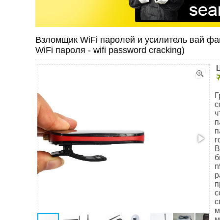
Взломщик WiFi паролей и усилитель вай фай
WiFi пароля - wifi password cracking)
Г
с
ч
п
п
г
В
б
n
р
п
с
с
м
м