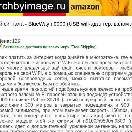
 сигнала - BlueWay n9000 (USB wifi-адаптер, взлом
Цена:
12$
Бесплатная доставка по всему миру (Free Shipping)
рех платить за интернет когда живёте в многоэтажке, где 
оседей которые используют WiFi. Но обычно проблема сост
то многие владельцы вай фай точек и роутеров - любя
ароль на свой WiFi, а с помощью специальных программ д
аролей беспроводных сетей, можно пытаться взломат
одами и без железа Вам не обойтись.
 наше время технологий подобрать нужное железо не проб
ыстрого взлома WiFi паролей отлично подойдёт устройств
9000 на чипе RaLink 3070L (самый популярный, ловит точк
асстоянии 300 метров в закрытых помещениях и 900 
рямой видимости, при этом выжимает скорость 150mbs, к
осед свой роутер у вас в квартире поставил) либо есть 
вежие модели этой же фирмы bt n9100/n9500/n9800 (
одель идёт с дополнительной усиленной антенной, нап
ини спутниковую тарелку т.е для серьезных пацанов у кот