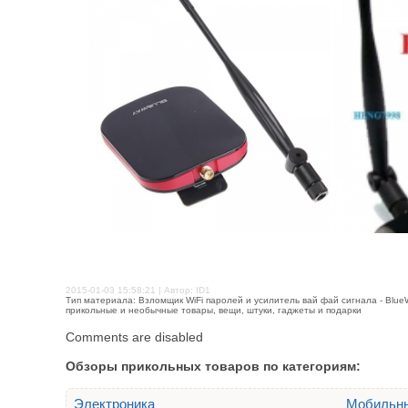
2015-01-03 15:58:21 | Автор: ID1
Тип материала: Взломщик WiFi паролей и усилитель вай фай сигнала - BlueWay
прикольные и необычные товары, вещи, штуки, гаджеты и подарки
Comments are disabled
Обзоры прикольных товаров по категориям:
Электроника
Мобильн