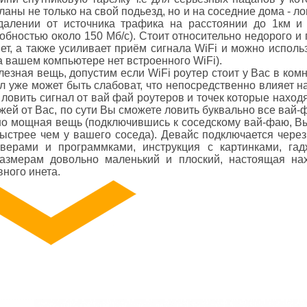
ланы не только на свой подьезд, но и на соседние дома - ло
далении от источника трафика на расстоянии до 1км и
обностью около 150 Мб/c). Стоит относительно недорого и 
ет, а также усиливает приём сигнала WiFi и можно использ
 вашем компьютере нет встроенного WiFi).
езная вещь, допустим если WiFi роутер стоит у Вас в комн
ал уже может быть слабоват, что непосредственно влияет н
ловить сигнал от вай фай роутеров и точек которые наход
ажей от Вас, по сути Вы сможете ловить буквально все вай
но мощная вещь (подключившись к соседскому вай-фаю, В
ыстрее чем у вашего соседа). Девайс подключается через
ерами и программками, инструкция с картинками, гад
размерам довольно маленький и плоский, настоящая на
ного инета.