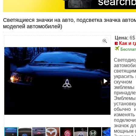
Светящиеся значки на авто, подсветка значка авто
моделей автомобилей)
Цена:
6$
Как и г
Бесплат
Светодио
автомоб
светящим
украсить
скучном 
эмблемы
принадлеж
Эмблемы
установк
обычно и
изменять
подключи
значок дл
мощным с