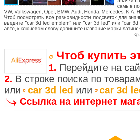
Значки с
самые поп
VW, Volkswagen, Opel, BMW, Audi, Honda, Mercedes, KIA, Hy
Чтоб посмотреть все разновидности подсветок для знач
введите "car 3d led emblem" или "car 3d led" или "car 3
авто, к ключевом слову допишите название марки латинс
Чтоб купить э
1.
Перейдите на сай
2.
В строке поиска по товара
или
car 3d led
или
car 3d l
Ссылка на интернет маг