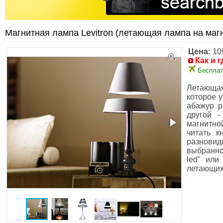
Магнитная лампа Levitron (летающая лампа на маг
Цена:
10
Как и г
Бесплат
Летающая
которое 
абажур р
другой 
магнитно
читать к
разнови
выбранног
led" или
летающих 